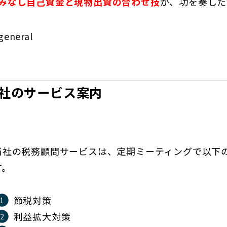
みなし自己資金と現物出資の合わせ技
が、功を奏した
general
社のサービス案内
当社の税務顧問サービスは、定期ミーティングで以下
す。
節税対策
利益拡大対策