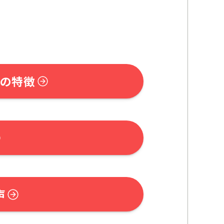
の特徴
声