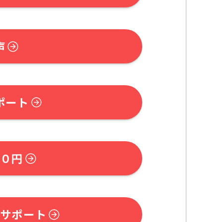
声
ポート
０円
サポート