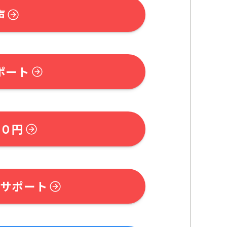
声
ポート
０円
サポート