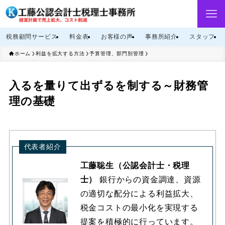
税務顧問サービス
料金表
お客様の声
事務所紹介
スタッフ
ホーム
利益を拡大する方法
予算管理、部門別管理
入るを量りて出ずるを制する～財務管
理の基礎
代表者紹介
工藤聡生（公認会計士・税理
士）
銀行からの資金調達、資源
の適切な配分による利益拡大、
税金コストの最小化を実現する
提案を積極的に行っています。