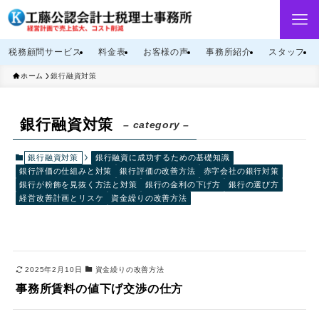
税務顧問サービス
料金表
お客様の声
事務所紹介
スタッフ
ホーム
銀行融資対策
銀行融資対策
– category –
銀行融資対策
銀行融資に成功するための基礎知識
銀行評価の仕組みと対策
銀行評価の改善方法
赤字会社の銀行対策
銀行が粉飾を見抜く方法と対策
銀行の金利の下げ方
銀行の選び方
経営改善計画とリスケ
資金繰りの改善方法
2025年2月10日
資金繰りの改善方法
事務所賃料の値下げ交渉の仕方